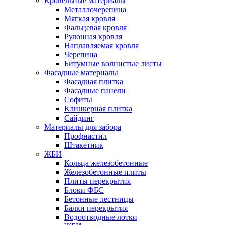
Кровельные материалы
Металлочерепица
Мягкая кровля
Фальцевая кровля
Рулонная кровля
Наплавляемая кровля
Черепица
Битумные волнистые листы
Фасадные материалы
Фасадная плитка
Фасадные панели
Софиты
Клинкерная плитка
Сайдинг
Материалы для забора
Профнастил
Штакетник
ЖБИ
Кольца железобетонные
Железобетонные плиты
Плиты перекрытия
Блоки ФБС
Бетонные лестницы
Балки перекрытия
Водоотводные лотки