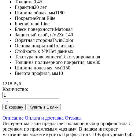
Толщина
0,45
Гарантия
20 лет
Ширина общая, мм
1180
Покрытие
Print Elite
Бренд
Grand Line
Блеск поверхности
Матовая
Защитный слой, г/м2
Zn 140
Обратная сторона
TwinColor
Основа покрытия
Полиэфир
Стойкость к УФ
Нет данных
Текстура поверхности
Текстурированная
Толщина полимерного покрытия, мкм
30
Ширина полезная, мм
1150
Высота профиля, мм
10
1218 Руб.
Количество:
+
-
В корзину
Купить в 1 клик
Описание
Оплата и доставка
Отзывы
Интернет-магазин предлагает большой выбор профнастила с
рисунком по приемлемым «ценам». В нашем интернет
магазине вы можете купить Профнастил С10B фигурный 0,45