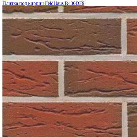
Плитка под кирпич FeldHaus R436DF9