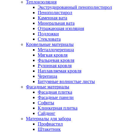
Теплоизоляция
Экструдированный пенополистирол
Пенополистирол
Каменная вата
Минеральная вата
Отражающая изоляция
Подложки
Стекловата
Кровельные материалы
Металлочерепица
Мягкая кровля
Фальцевая кровля
Рулонная кровля
Наплавляемая кровля
Черепица
Битумные волнистые листы
Фасадные материалы
Фасадная плитка
Фасадные панели
Софиты
Клинкерная плитка
Сайдинг
Материалы для забора
Профнастил
Штакетник