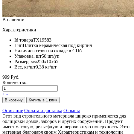
В наличии
Характеристики
Id товара
ТХ19583
Тип
Плитка керамическая под кирпич
Наличие
в сезон на складе в СПб
Упаковка, шт
50 шт/уп
Размер, мм
250x10x65
Вес, кг/шт
0,38 кг/шт
999 Руб.
Количество:
+
-
В корзину
Купить в 1 клик
Описание
Оплата и доставка
Отзывы
Этот вид строительного материала широко применяется для
облицовки домов, заборов и других сооружений. Продукт
имеет матовую, рельефную и шероховатую поверхность. Этот
материал благодаря своим Характеристикам и технологии