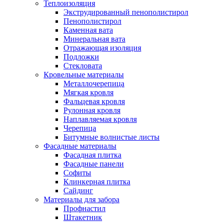
Теплоизоляция
Экструдированный пенополистирол
Пенополистирол
Каменная вата
Минеральная вата
Отражающая изоляция
Подложки
Стекловата
Кровельные материалы
Металлочерепица
Мягкая кровля
Фальцевая кровля
Рулонная кровля
Наплавляемая кровля
Черепица
Битумные волнистые листы
Фасадные материалы
Фасадная плитка
Фасадные панели
Софиты
Клинкерная плитка
Сайдинг
Материалы для забора
Профнастил
Штакетник