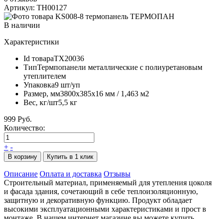
Артикул: TH00127
В наличии
Характеристики
Id товара
ТХ20036
Тип
Термпопанели металлические с полиуретановым
утеплителем
Упаковка
9 шт/уп
Размер, мм
3800х385х16 мм / 1,463 м2
Вес, кг/шт
5,5 кг
999 Руб.
Количество:
+
-
В корзину
Купить в 1 клик
Описание
Оплата и доставка
Отзывы
Строительный материал, применяемый для утепления цоколя
и фасада здания, сочетающий в себе теплоизоляционную,
защитную и декоративную функцию. Продукт обладает
высокими эксплуатационными характеристиками и прост в
монтаже. В нашем интернет магазине вы можете купить