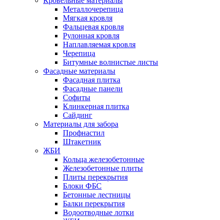
Кровельные материалы
Металлочерепица
Мягкая кровля
Фальцевая кровля
Рулонная кровля
Наплавляемая кровля
Черепица
Битумные волнистые листы
Фасадные материалы
Фасадная плитка
Фасадные панели
Софиты
Клинкерная плитка
Сайдинг
Материалы для забора
Профнастил
Штакетник
ЖБИ
Кольца железобетонные
Железобетонные плиты
Плиты перекрытия
Блоки ФБС
Бетонные лестницы
Балки перекрытия
Водоотводные лотки